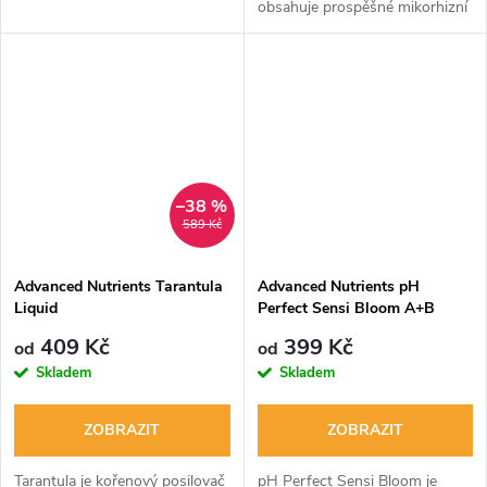
obsahuje prospěšné mikorhizní
houby pro zdravou kořenovou
zónu rostlin. Odstraňuje
choroby, podporuje růst a je...
–38 %
589 Kč
Advanced Nutrients Tarantula
Advanced Nutrients pH
Liquid
Perfect Sensi Bloom A+B
409 Kč
399 Kč
od
od
Skladem
Skladem
ZOBRAZIT
ZOBRAZIT
Tarantula je kořenový posilovač
pH Perfect Sensi Bloom je