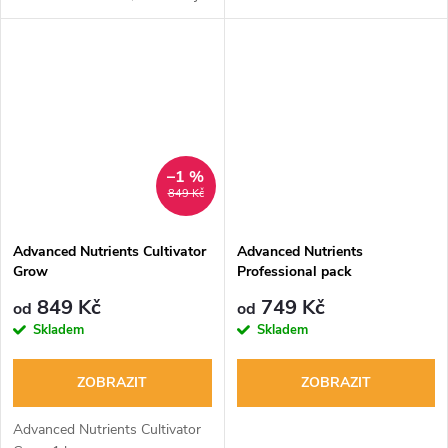
pro organické pěstování.
Balenní obsahuje dvě láhve. Pro
růstové a květové období.
–1 %
849 Kč
Advanced Nutrients Cultivator
Advanced Nutrients
Grow
Professional pack
849 Kč
749 Kč
od
od
Skladem
Skladem
ZOBRAZIT
ZOBRAZIT
Advanced Nutrients Cultivator