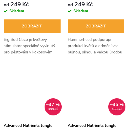
249 Kč
249 Kč
od
od
Skladem
Skladem
ZOBRAZIT
ZOBRAZIT
Big Bud Coco je květový
Hammerhead podporuje
stimulátor speciálně vyvinutý
produkci květů a odmění vás
pro pěstování v kokosovém
bujnou, silnou a velkou úrodou
médiu. Obsahuje aminokyseliny
díky ideálnímu poměru 1:3 PK.
třídy L pro zdraví rostlin a těžší
květy. Také posiluje imunitu a...
–37 %
–35 %
399 Kč
159 Kč
Advanced Nutrients Jungle
Advanced Nutrients Jungle