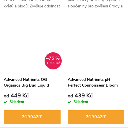
květů a plodů. Zvyšuje odolnost
sloučeniny pro zvýšení úrody a
vůči stresu a zlepšuje absorpci
tvorbu esenciálních olejů.
živin. Použitelný ve všech
Posiluje rostliny a stimuluje
pěstebních systémech a...
jejich obranný mechanismus....
–75 %
1 799 Kč
Advanced Nutrients OG
Advanced Nutrients pH
Organics Big Bud Liquid
Perfect Connoisseur Bloom
A+B
449 Kč
439 Kč
od
od
Skladem
Skladem
ZOBRAZIT
ZOBRAZIT