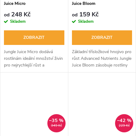
Juice Micro
Juice Bloom
248 Kč
159 Kč
od
od
Skladem
Skladem
ZOBRAZIT
ZOBRAZIT
Jungle Juice Micro dodává
Základní třísložkové hnojivo pro
rostlinám ideální množství živin
růst Advanced Nutrients Jungle
pro nejrychlejší růst a
Juice Bloom zásobuje rostliny
nejmohutnější květy. Obsahuje
živinami pro rychlejší nástup
farmaceutický stupeň živin a
květenství. Je cenově přijatelné
cheláty pro okamžitou absorpci
a extrémně účinné...
do...
–35 %
–42 %
349 Kč
229 Kč