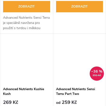
ZOBRAZIT
ZOBRAZIT
Advanced Nutrients Sensi Terra
je speciálně navržena pro
použití s tvrdou i měkkou
vodou v předhnojené zemině i v
bezpůdních směsích.
–36 %
391 Kč
Advanced Nutrients Kushie
Advanced Nutrients Sensi
Kush
Terra Part Two
269 Kč
259 Kč
od