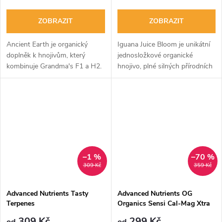
ZOBRAZIT
ZOBRAZIT
Ancient Earth je organický
Iguana Juice Bloom je unikátní
doplněk k hnojivům, který
jednosložkové organické
kombinuje Grandma's F1 a H2.
hnojivo, plné silných přírodních
Zlepšuje vstřebávání živin
živin pro kvetoucí rostliny.
rostlinami a podporuje růst
Dodává speciální sloučeniny
kořenů a schopnost půdy
pro větší úrodu a lze ho
zadržovat vodu....
použít...
–1 %
–70 %
309 Kč
359 Kč
Advanced Nutrients Tasty
Advanced Nutrients OG
Terpenes
Organics Sensi Cal-Mag Xtra
309 Kč
299 Kč