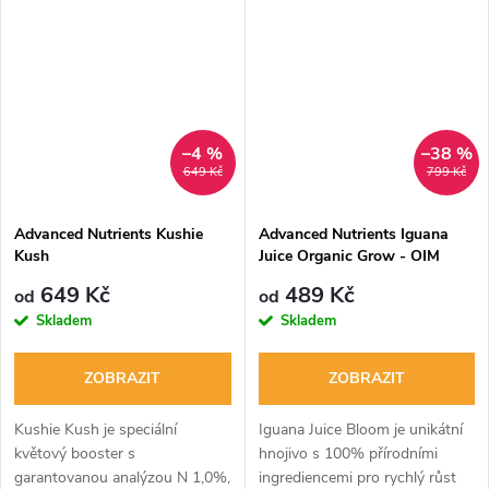
–4 %
–38 %
649 Kč
799 Kč
Advanced Nutrients Kushie
Advanced Nutrients Iguana
Kush
Juice Organic Grow - OIM
Nová Receptura!
649 Kč
489 Kč
od
od
Skladem
Skladem
ZOBRAZIT
ZOBRAZIT
Kushie Kush je speciální
Iguana Juice Bloom je unikátní
květový booster s
hnojivo s 100% přírodními
garantovanou analýzou N 1,0%,
ingrediencemi pro rychlý růst