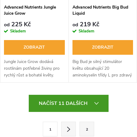
Advanced Nutrients Jungle
Advanced Nutrients Big Bud
Juice Grow
Liquid
225 Kč
219 Kč
od
od
Skladem
Skladem
ZOBRAZIT
ZOBRAZIT
Jungle Juice Grow dodává
Big Bud je silný stimulátor
rostlinám potřebné živiny pro
květu obsahující 20
rychlý růst a bohaté květy.
aminokyselin třídy L pro zdravý
Ideální pro hydroponii a
růst rostlin, posílenou imunitu a
pěstování v rašelinových
větší plody. Snadno se
substrátech. Podporuje pevný
vstřebává, neucpává
O
stonky a husté...
zavlažovací systém a...
NAČÍST 11 DALŠÍCH
v
l
S
1
2
t