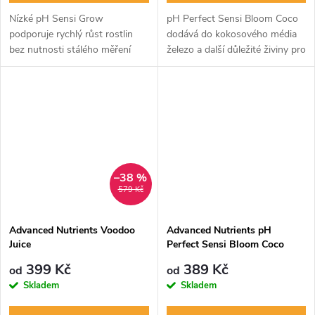
Nízké pH Sensi Grow
pH Perfect Sensi Bloom Coco
podporuje rychlý růst rostlin
dodává do kokosového média
bez nutnosti stálého měření
železo a další důležité živiny pro
pH. Dávkování 4 ml na 1 l vody
bezproblémový růst rostlin.
po celé vegetační období.
Automaticky stabilizuje pH a
Doporučuje se používat obě
doporučuje se pro různé fáze...
složky.
–38 %
579 Kč
Advanced Nutrients Voodoo
Advanced Nutrients pH
Juice
Perfect Sensi Bloom Coco
A+B
399 Kč
389 Kč
od
od
Skladem
Skladem