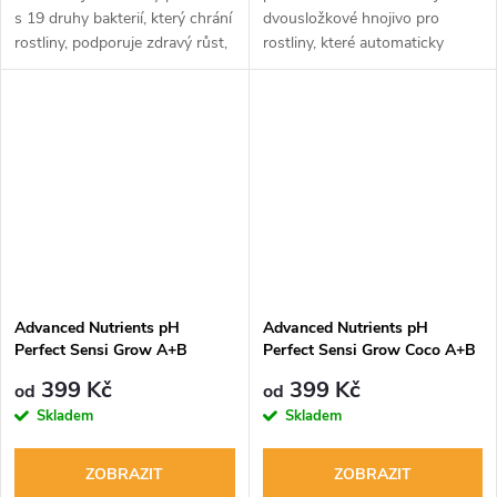
s 19 druhy bakterií, který chrání
dvousložkové hnojivo pro
rostliny, podporuje zdravý růst,
rostliny, které automaticky
bojuje s patogeny a zlepšuje
udržuje ideální pH 5,5 - 6,3 po
strukturu půdy. Ideální pro
dobu jednoho týdne. Dávkování
období květu....
se liší podle fáze květu.
Doporučuje...
Advanced Nutrients pH
Advanced Nutrients pH
Perfect Sensi Grow A+B
Perfect Sensi Grow Coco A+B
399 Kč
399 Kč
od
od
Skladem
Skladem
ZOBRAZIT
ZOBRAZIT