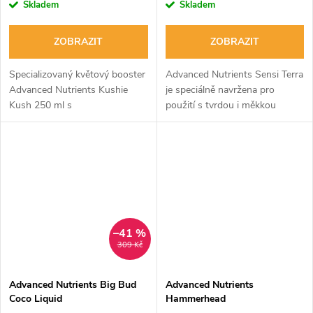
Skladem
Skladem
ZOBRAZIT
ZOBRAZIT
Specializovaný květový booster
Advanced Nutrients Sensi Terra
Advanced Nutrients Kushie
je speciálně navržena pro
Kush 250 ml s
použití s tvrdou i měkkou
optimalizovaným poměrem PK
vodou v předhnojené zemině i v
pro genetiky Kush, použitelný
bezpůdních směsích.
ve všech pěstebních médiích a
hydroponních...
–41 %
309 Kč
Advanced Nutrients Big Bud
Advanced Nutrients
Coco Liquid
Hammerhead