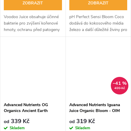
ZOBRAZIT
ZOBRAZIT
Voodoo Juice obsahuje účinné
pH Perfect Sensi Bloom Coco
bakterie pro zvýšení kořenové
dodává do kokosového média
hmoty, ochranu před patogeny
železo a další důležité živiny pro
a zvýšení dostupnosti živin.
bezproblémový růst rostlin.
Vhodný pro různé pěstitelské
Automaticky stabilizuje pH a
aplikace. Dávkování: 2 ml na 1...
doporučuje se pro různé fáze...
–41 %
499 Kč
Advanced Nutrients OG
Advanced Nutrients Iguana
Organics Ancient Earth
Juice Organic Bloom - OIM
Nová Receptura!
339 Kč
319 Kč
od
od
Skladem
Skladem