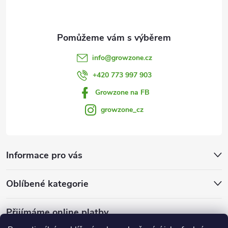
í
p
i
s
info
@
growzone.cz
u
+420 773 997 903
Growzone na FB
growzone_cz
Informace pro vás
Oblíbené kategorie
Přijímáme online platby