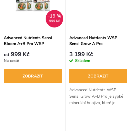
ů
ů
–19 %
999 Kč
Advanced Nutrients Sensi
Advanced Nutrients WSP
Bloom A+B Pro WSP
Sensi Grow A Pro
999 Kč
3 199 Kč
od
Na cestě
Skladem
ZOBRAZIT
ZOBRAZIT
Advanced Nutrients WSP
Sensi Grow A+B Pro je sypké
minerální hnojivo, které je
navrženo speciálně pro růstové
období rostlin.