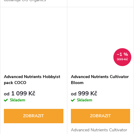
Iguana Juice® Grow 250 ml &
Bloom 1 L, OG Organics™ Big
Bud® 500 ml, 10x Voodoo
Juice® Plus tablety.
–1 %
999 Kč
Advanced Nutrients Hobbyist
Advanced Nutrients Cultivator
pack COCO
Bloom
1 099 Kč
999 Kč
od
od
Skladem
Skladem
ZOBRAZIT
ZOBRAZIT
Advanced Nutrients Cultivator