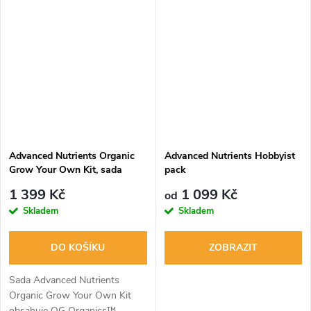
patogenům a zlepšené
vstřebávání živin. Navíc
podporuje růst květů.
Advanced Nutrients Organic
Advanced Nutrients Hobbyist
Grow Your Own Kit, sada
pack
hnojiv
1 399 Kč
1 099 Kč
od
Skladem
Skladem
DO KOŠÍKU
ZOBRAZIT
Sada Advanced Nutrients
Organic Grow Your Own Kit
obsahuje OG Organics™