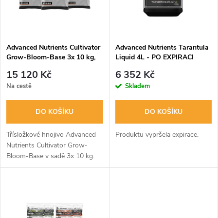
n
i
í
s
p
Advanced Nutrients Cultivator
Advanced Nutrients Tarantula
Grow-Bloom-Base 3x 10 kg,
Liquid 4L - PO EXPIRACI
p
sada hnojiv
r
15 120 Kč
6 352 Kč
r
Na cestě
Skladem
o
o
DO KOŠÍKU
DO KOŠÍKU
d
d
Třísložkové hnojivo Advanced
Produktu vypršela expirace.
u
Nutrients Cultivator Grow-
Bloom-Base v sadě 3x 10 kg.
u
k
k
t
t