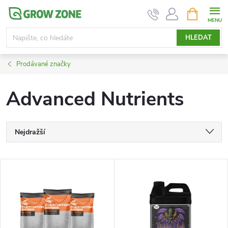
Přejít
NÁKUPNÍ
KOŠÍK
na
obsah
HLEDAT
Prodávané značky
Advanced Nutrients
Ř
Nejdražší
a
Nejlevnější
V
Nejprodávanější
z
ý
Abecedně
e
p