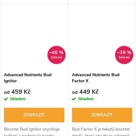
P2O5 7,0%, K20 17,0%, Mg
rostlin. Urychluje metabolismus,
1,0%. Použitelný ve všech
zlepšuje chuť a aroma plodů a
půdách a hydroponních
neucpává zavlažovací...
systémech. Dávkování: 4 ml
na...
–46 %
–39 %
599 Kč
599 Kč
Advanced Nutrients Bud
Advanced Nutrients Bud
Ignitor
Factor X
459 Kč
449 Kč
od
od
Skladem
Skladem
ZOBRAZIT
ZOBRAZIT
Booster Bud Ignitor urychluje
Bud Factor X je tekutý booster
květení a podporuje tvorbu
plodů, který obsahuje výkonné