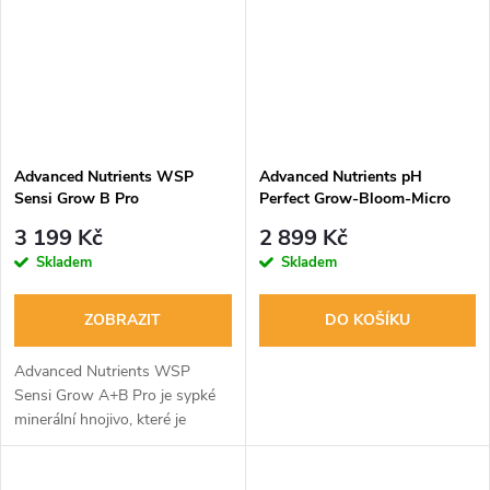
Advanced Nutrients WSP
Advanced Nutrients pH
Sensi Grow B Pro
Perfect Grow-Bloom-Micro
3x5 l, sada hnojiv
3 199 Kč
2 899 Kč
Skladem
Skladem
ZOBRAZIT
DO KOŠÍKU
Advanced Nutrients WSP
Sensi Grow A+B Pro je sypké
minerální hnojivo, které je
navrženo speciálně pro růstové
období rostlin.