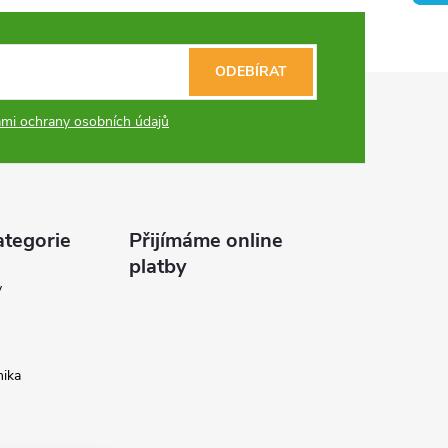
ODEBÍRAT
mi ochrany osobních údajů
ategorie
Přijímáme online
platby
y
ika