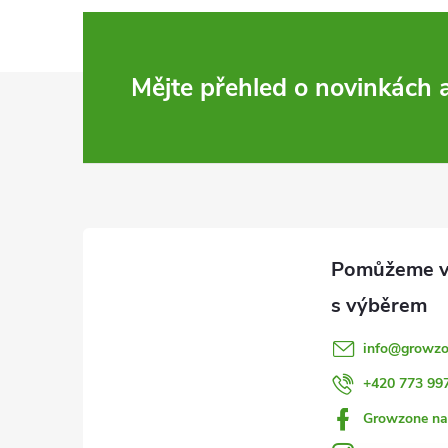
Z
Mějte přehled o novinkách
á
p
a
t
í
info
@
growzo
+420 773 99
Growzone na