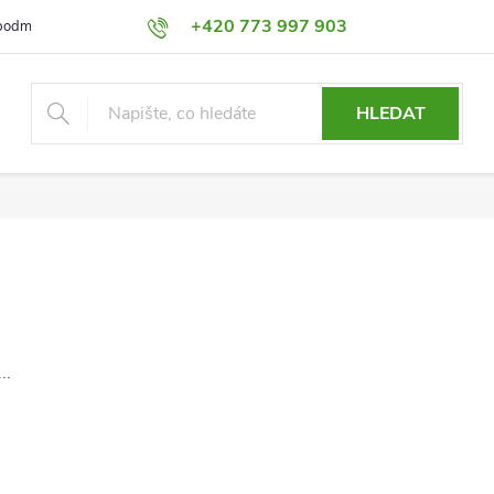
+420 773 997 903
podmínky
Výměna a Vrácení
Podmínky ochrany osobních údajů
HLEDAT
..