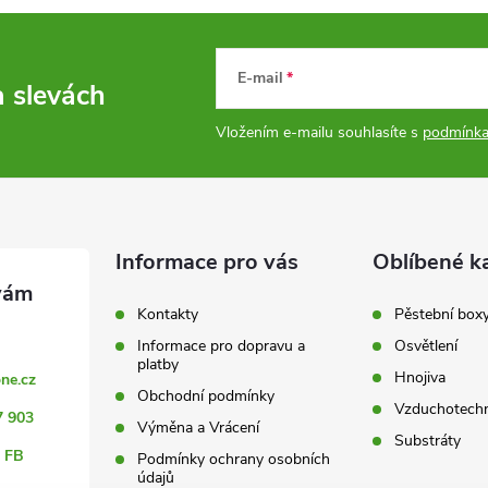
E-mail
a slevách
Vložením e-mailu souhlasíte s
podmínka
Informace pro vás
Oblíbené k
Kontakty
Pěstební box
Informace pro dopravu a
Osvětlení
platby
Hnojiva
ne.cz
Obchodní podmínky
Vzduchotechn
7 903
Výměna a Vrácení
Substráty
 FB
Podmínky ochrany osobních
údajů