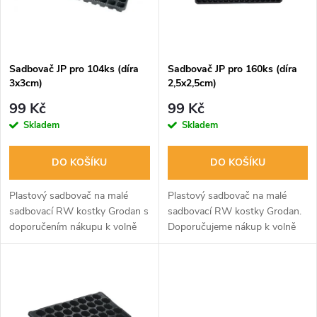
n
i
í
s
p
Sadbovač JP pro 104ks (díra
Sadbovač JP pro 160ks (díra
3x3cm)
2,5x2,5cm)
p
r
99 Kč
99 Kč
r
Skladem
Skladem
o
o
DO KOŠÍKU
DO KOŠÍKU
d
d
Plastový sadbovač na malé
Plastový sadbovač na malé
u
sadbovací RW kostky Grodan s
sadbovací RW kostky Grodan.
doporučením nákupu k volně
Doporučujeme nákup k volně
u
baleným kostkám 2,5*2,5*4 cm.
baleným kostkám 2,5x2,5x4
k
V sadbovači je 104 děr.
cm. V sadbovači je 160 děr.
k
Kostičky k dispozici po jednom
t
kuse nebo v...
t