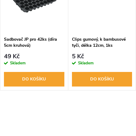
ů
ů
Sadbovač JP pro 42ks (díra
Clips gumový, k bambusové
5cm kruhová)
tyči, délka 12cm, 1ks
49 Kč
5 Kč
Skladem
Skladem
DO KOŠÍKU
DO KOŠÍKU
O
v
l