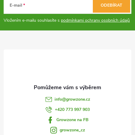
á
c
E-mail
ODEBÍRAT
p
í
Vložením e-mailu souhlasíte s
podmínkami ochrany osobních údajů
p
a
r
t
v
í
k
y
v
info
@
growzone.cz
ý
+420 773 997 903
p
Growzone na FB
i
growzone_cz