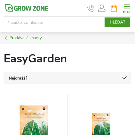
Přejít
NÁKUPNÍ
KOŠÍK
na
obsah
HLEDAT
Prodávané značky
EasyGarden
Ř
Nejdražší
a
Nejlevnější
V
Nejprodávanější
z
ý
Abecedně
e
p