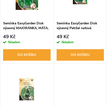
n
i
í
s
p
Semínka EasyGarden Disk
Semínka EasyGarden Disk
výsevný MAJORÁNKA, MÁTA,
výsevný Petržel naťová
p
ROZMARÝN 3ks
ASTRA+FEST, Pažitka - 3 ks
r
49 Kč
49 Kč
r
Skladem
Skladem
o
o
DO KOŠÍKU
DO KOŠÍKU
d
d
u
u
k
k
t
t