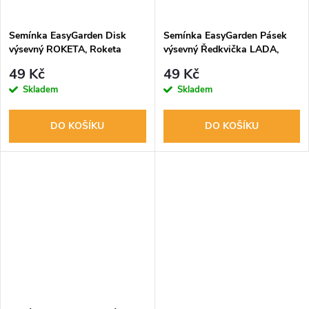
ů
ů
Semínka EasyGarden Disk
Semínka EasyGarden Pásek
výsevný ROKETA, Roketa
výsevný Ředkvička LADA,
WILD ROKET, KOZLÍČEK -
VIOLA, POLONÉZA 3x2m
49 Kč
49 Kč
3ks
Skladem
Skladem
DO KOŠÍKU
DO KOŠÍKU