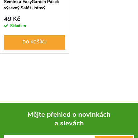
Semínka EasyGarden Pásek
výsevný Salát listový
DUBÁČEK, REDIN, VERALA
49 Kč
3x2m
Skladem
DO KOŠÍKU
O
v
l
á
Mějte přehled o novinkách
d
a slevách
Z
a