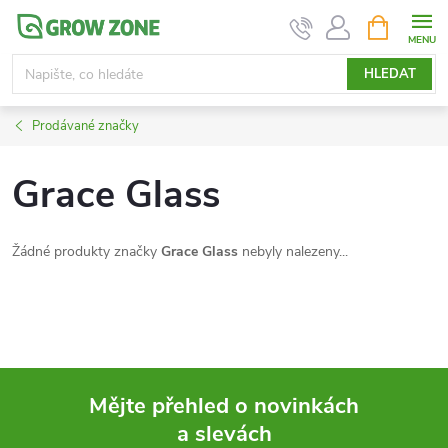
Přejít
NÁKUPNÍ
KOŠÍK
na
obsah
HLEDAT
Prodávané značky
Grace Glass
Žádné produkty značky
Grace Glass
nebyly nalezeny...
Mějte přehled o novinkách
a slevách