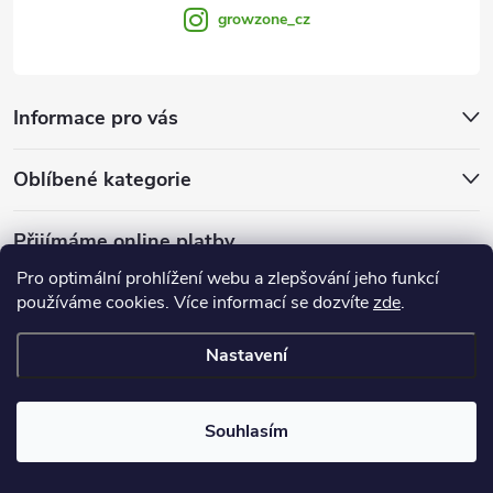
growzone_cz
Informace pro vás
Oblíbené kategorie
Přijímáme online platby
Pro optimální prohlížení webu a zlepšování jeho funkcí
používáme cookies. Více informací se dozvíte
zde
.
Nastavení
Copyright 2026
Growzone.cz
. Všechna práva vyhrazena.
Upravit
nastavení cookies
Souhlasím
Vytvořil Shoptet Premium