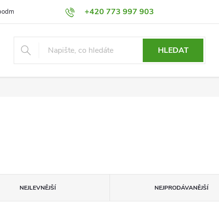
+420 773 997 903
podmínky
Výměna a Vrácení
Podmínky ochrany osobních údajů
HLEDAT
NEJLEVNĚJŠÍ
NEJPRODÁVANĚJŠÍ