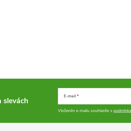
E-mail
a slevách
Vložením e-mailu souhlasíte s
podmínka