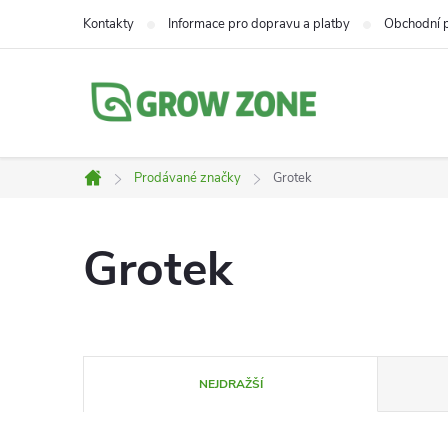
Přejít
Kontakty
Informace pro dopravu a platby
Obchodní 
na
obsah
Prodávané značky
Grotek
Domů
Grotek
Ř
NEJDRAŽŠÍ
a