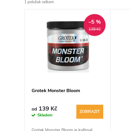
1
položek celkem
z
V
e
–5 %
ý
139 Kč
n
p
í
i
p
s
r
p
Grotek Monster Bloom
o
r
d
139 Kč
od
ZOBRAZIT
o
Skladem
u
Grotek Monster Bloom je květové