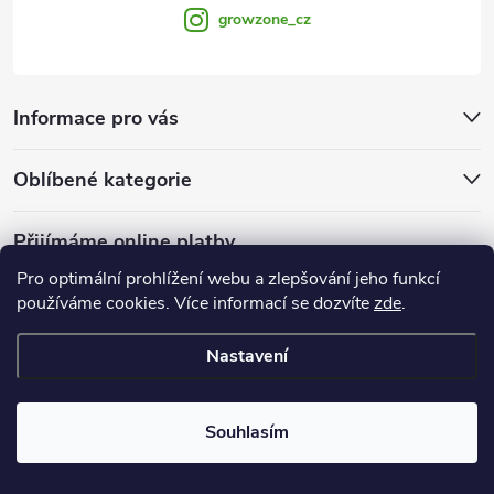
growzone_cz
Informace pro vás
Oblíbené kategorie
Přijímáme online platby
Pro optimální prohlížení webu a zlepšování jeho funkcí
používáme cookies. Více informací se dozvíte
zde
.
Nastavení
Copyright 2026
Growzone.cz
. Všechna práva vyhrazena.
Upravit
nastavení cookies
Souhlasím
Vytvořil Shoptet Premium