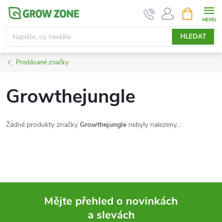
Přejít
NÁKUPNÍ
KOŠÍK
na
obsah
HLEDAT
Prodávané značky
Growthejungle
Žádné produkty značky
Growthejungle
nebyly nalezeny...
Mějte přehled o novinkách
a slevách