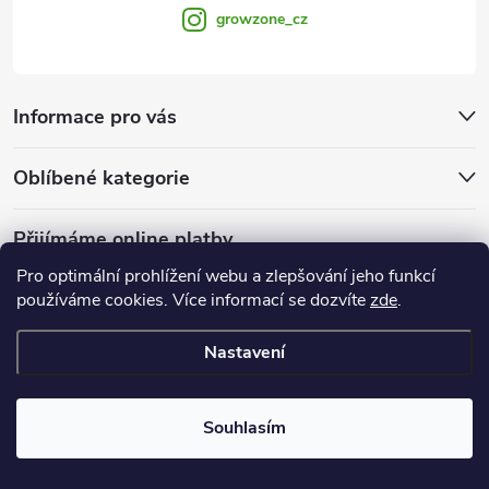
growzone_cz
Informace pro vás
Oblíbené kategorie
Přijímáme online platby
Pro optimální prohlížení webu a zlepšování jeho funkcí
používáme cookies. Více informací se dozvíte
zde
.
Nastavení
Copyright 2026
Growzone.cz
. Všechna práva vyhrazena.
Upravit
nastavení cookies
Souhlasím
Vytvořil Shoptet Premium