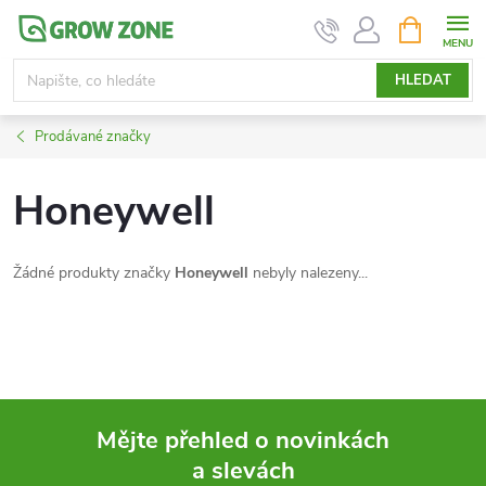
Přejít
NÁKUPNÍ
KOŠÍK
na
obsah
HLEDAT
Prodávané značky
Honeywell
Žádné produkty značky
Honeywell
nebyly nalezeny...
Mějte přehled o novinkách
a slevách