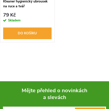
Kleaner hygienický ubrousek
na ruce a tvář
79 Kč
Skladem
DO KOŠÍKU
O
v
l
á
Mějte přehled o novinkách
d
a slevách
Z
a