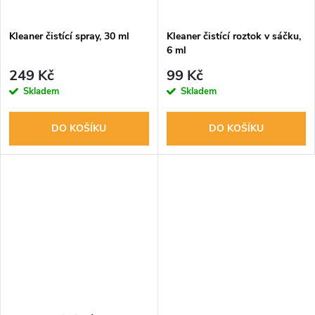
ů
ů
Kleaner čistící spray, 30 ml
Kleaner čistící roztok v sáčku,
6 ml
249 Kč
99 Kč
Skladem
Skladem
DO KOŠÍKU
DO KOŠÍKU