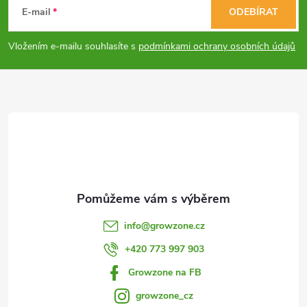
á
c
E-mail
ODEBÍRAT
p
í
Vložením e-mailu souhlasíte s
podmínkami ochrany osobních údajů
p
a
r
t
v
í
k
y
v
info
@
growzone.cz
ý
+420 773 997 903
p
Growzone na FB
i
growzone_cz