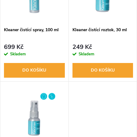
n
i
í
s
p
Kleaner čistící spray, 100 ml
Kleaner čistící roztok, 30 ml
p
r
699 Kč
249 Kč
r
Skladem
Skladem
o
o
DO KOŠÍKU
DO KOŠÍKU
d
d
u
u
k
k
t
t