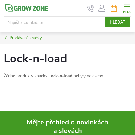
Přejít
NÁKUPNÍ
KOŠÍK
na
obsah
HLEDAT
Prodávané značky
Lock-n-load
Žádné produkty značky
Lock-n-load
nebyly nalezeny...
Mějte přehled o novinkách
a slevách