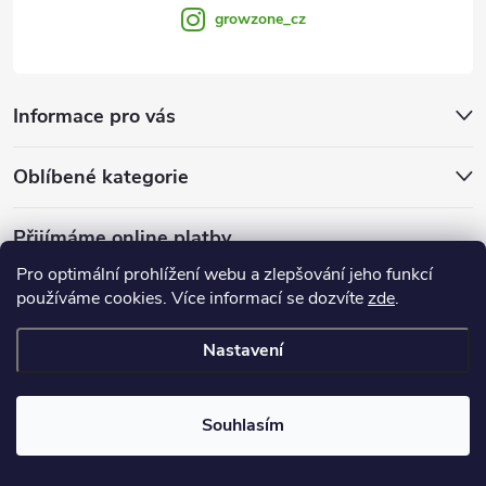
growzone_cz
Informace pro vás
Oblíbené kategorie
Přijímáme online platby
Pro optimální prohlížení webu a zlepšování jeho funkcí
používáme cookies. Více informací se dozvíte
zde
.
Nastavení
Copyright 2026
Growzone.cz
. Všechna práva vyhrazena.
Upravit
nastavení cookies
Souhlasím
Vytvořil Shoptet Premium