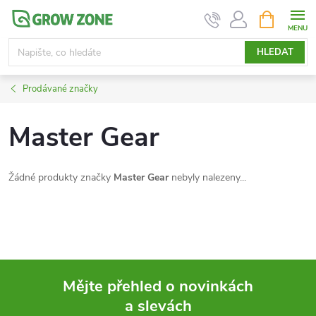
Přejít
NÁKUPNÍ
KOŠÍK
na
obsah
HLEDAT
Prodávané značky
Master Gear
Žádné produkty značky
Master Gear
nebyly nalezeny...
Mějte přehled o novinkách
a slevách