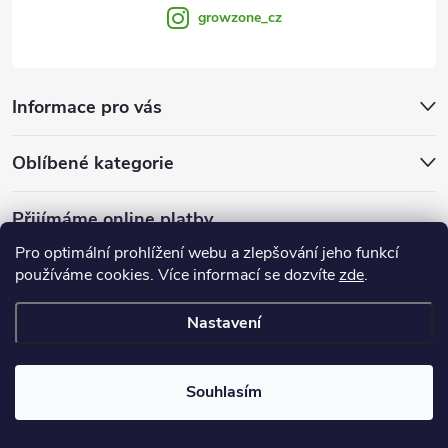
growzone_cz
Informace pro vás
Oblíbené kategorie
Přijímáme online platby
Pro optimální prohlížení webu a zlepšování jeho funkcí
používáme cookies. Více informací se dozvíte
zde
.
Nastavení
Copyright 2026
Growzone.cz
. Všechna práva vyhrazena.
Upravit
nastavení cookies
Souhlasím
Vytvořil Shoptet Premium