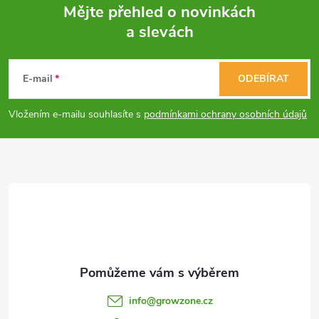
ů
Mějte přehled o novinkách
ů
d
a slevách
Z
a
á
c
E-mail
ODEBÍRAT
p
í
Vložením e-mailu souhlasíte s
podmínkami ochrany osobních údajů
p
a
r
t
v
í
k
y
v
info
@
growzone.cz
ý