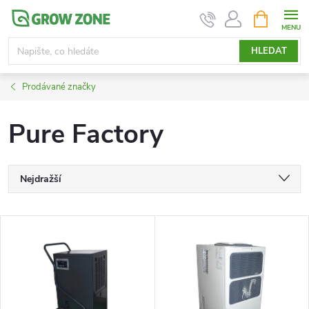
Přejít
NÁKUPNÍ
KOŠÍK
na
obsah
HLEDAT
Prodávané značky
Pure Factory
Ř
Nejdražší
a
Nejlevnější
V
Nejprodávanější
z
ý
Abecedně
e
p