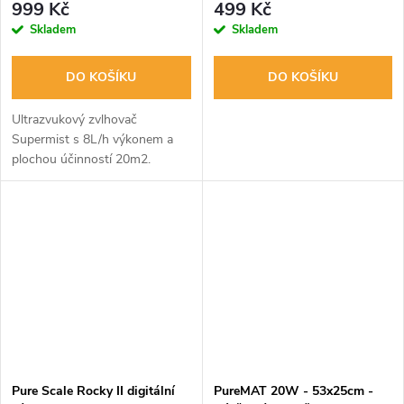
999 Kč
499 Kč
Skladem
Skladem
DO KOŠÍKU
DO KOŠÍKU
Ultrazvukový zvlhovač
Supermist s 8L/h výkonem a
plochou účinností 20m2.
Automatické vypnutí po
vyprázdnění zásobníku.
Doporučeno používat
osmotickou nebo destilovanou
vodu....
Pure Scale Rocky II digitální
PureMAT 20W - 53x25cm -