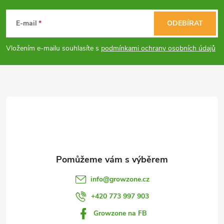
a
á
c
E-mail
ODEBÍRAT
p
í
Vložením e-mailu souhlasíte s
podmínkami ochrany osobních údajů
p
a
r
t
v
í
k
y
v
info
@
growzone.cz
ý
+420 773 997 903
p
Growzone na FB