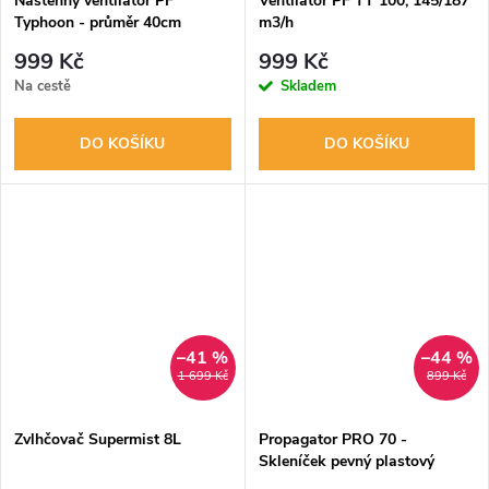
Nástěnný ventilátor PF
Ventilátor PF TT 100, 145/187
Typhoon - průměr 40cm
m3/h
999 Kč
999 Kč
Na cestě
Skladem
DO KOŠÍKU
DO KOŠÍKU
–41 %
–44 %
1 699 Kč
899 Kč
Zvlhčovač Supermist 8L
Propagator PRO 70 -
Skleníček pevný plastový
58x38x24cm