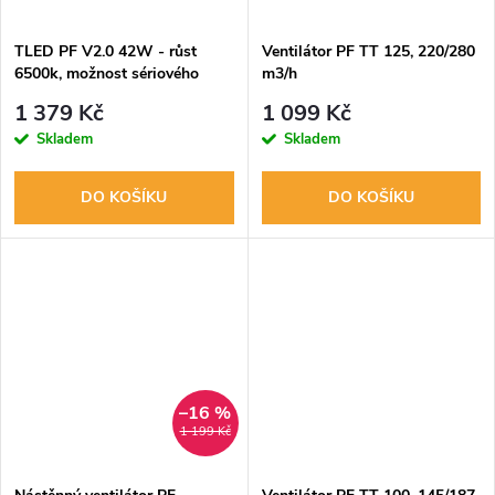
TLED PF V2.0 42W - růst
Ventilátor PF TT 125, 220/280
6500k, možnost sériového
m3/h
zapojení
1 379 Kč
1 099 Kč
Skladem
Skladem
DO KOŠÍKU
DO KOŠÍKU
–16 %
1 199 Kč