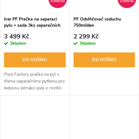
3 999 Kč
2 999 Kč
Icer PF Pračka na separaci
PF Odvlhčovač vzduchu
pylu + sada 3ks separačních
750ml/den
pytlů
3 499 Kč
2 299 Kč
Skladem
Skladem
DO KOŠÍKU
DO KOŠÍKU
Pure Factory pračka na pyl s
třema separačníma pytlema pro
ledovou extrakci pylu z rostlin.
Dodávána s třemi kusy pytlů a
teploměrem se sondou. obsah
balení: pračka, tři pytle,...