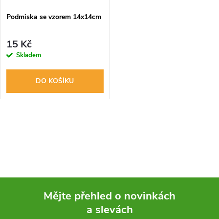
Podmiska se vzorem 14x14cm
15 Kč
Skladem
DO KOŠÍKU
O
v
l
á
Mějte přehled o novinkách
d
a slevách
Z