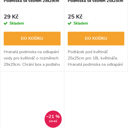
Podmiska se vzorem 29x29cm
Podmiska se vzorem 25x25cm
29 Kč
25 Kč
Skladem
Skladem
DO KOŠÍKU
DO KOŠÍKU
Hranatá podmiska na odkapání
Podtácek pod květináč
vody pro květináč o rozměrech
25x25cm pro 18L květináče.
29x29cm. Chrání box a podlahu
Hranatá podmiska na odkapání
před poničením, plísněmi a
vody chrání box a podlahu před
špínou. Vnitřní rozměr 25,5 x
poničením, plísněmi a špínou.
25,5cm.
Vnitřní rozměr 20,5 x 20,5cm.
–21 %
19 Kč