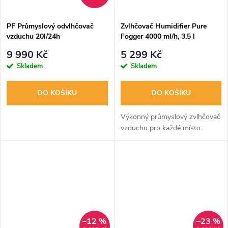
ů
ů
PF Průmyslový odvlhčovač
Zvlhčovač Humidifier Pure
vzduchu 20l/24h
Fogger 4000 ml/h, 3.5 l
9 990 Kč
5 299 Kč
Skladem
Skladem
DO KOŠÍKU
DO KOŠÍKU
Výkonný průmyslový zvlhčovač
vzduchu pro každé místo.
–12 %
–23 %