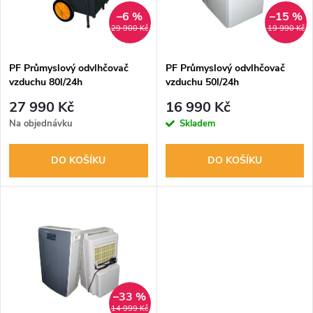
n
i
–6 %
–15 %
29 900 Kč
19 990 Kč
í
s
p
PF Průmyslový odvlhčovač
PF Průmyslový odvlhčovač
vzduchu 80l/24h
vzduchu 50l/24h
p
r
27 990 Kč
16 990 Kč
r
Na objednávku
Skladem
o
o
DO KOŠÍKU
DO KOŠÍKU
d
d
u
u
k
k
t
t
–33 %
14 999 Kč