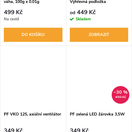
váha, 100g x 0.01g
Výhřevná podložka
499 Kč
449 Kč
od
Na cestě
Skladem
DO KOŠÍKU
ZOBRAZIT
–30 %
499 Kč
PF VKO 125, axiální ventilátor
PF zelená LED žárovka 3,5W
349 Kč
349 Kč