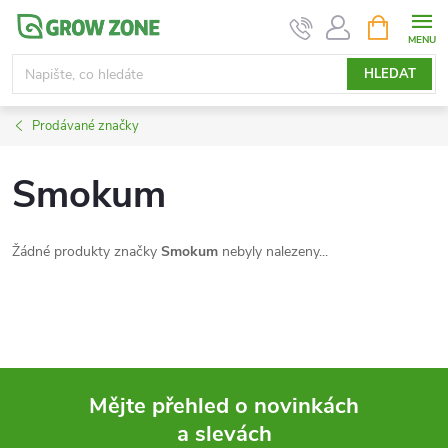
Přejít
NÁKUPNÍ
KOŠÍK
na
obsah
HLEDAT
Prodávané značky
Smokum
Žádné produkty značky
Smokum
nebyly nalezeny...
Mějte přehled o novinkách
a slevách