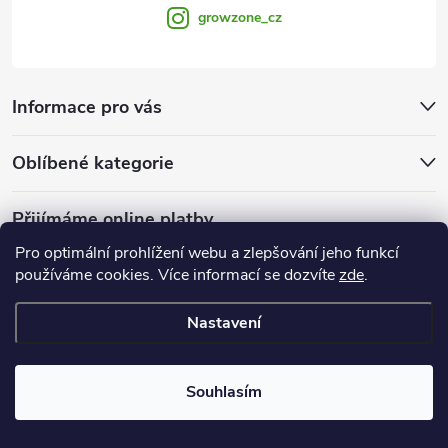
growzone_cz
Informace pro vás
Oblíbené kategorie
Přijímáme online platby
Pro optimální prohlížení webu a zlepšování jeho funkcí
používáme cookies. Více informací se dozvíte
zde
.
Nastavení
Copyright 2026
Growzone.cz
. Všechna práva vyhrazena.
Upravit
nastavení cookies
Souhlasím
Vytvořil Shoptet Premium