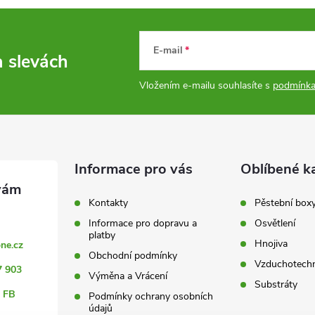
E-mail
a slevách
Vložením e-mailu souhlasíte s
podmínka
Informace pro vás
Oblíbené k
Kontakty
Pěstební box
Informace pro dopravu a
Osvětlení
platby
Hnojiva
ne.cz
Obchodní podmínky
Vzduchotechn
7 903
Výměna a Vrácení
Substráty
 FB
Podmínky ochrany osobních
údajů