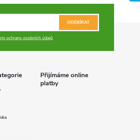
ODEBÍRAT
mi ochrany osobních údajů
ategorie
Přijímáme online
platby
y
ika