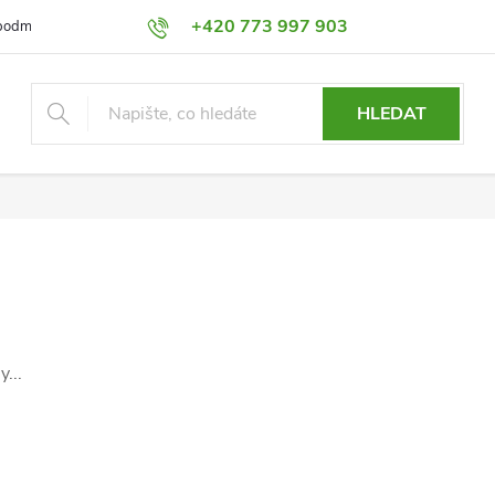
+420 773 997 903
podmínky
Výměna a Vrácení
Podmínky ochrany osobních údajů
HLEDAT
...