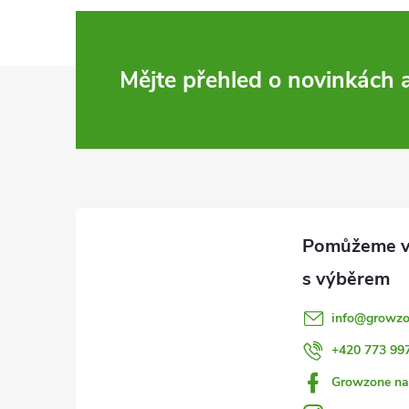
Z
Mějte přehled o novinkách
á
p
a
t
í
info
@
growzo
+420 773 99
Growzone na