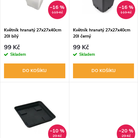
n
i
–16 %
–16 %
119 Kč
119 Kč
í
s
p
Květník hranatý 27x27x40cm
Květník hranatý 27x27x40cm
20l bílý
20l černý
p
r
99 Kč
99 Kč
r
Skladem
Skladem
o
o
DO KOŠÍKU
DO KOŠÍKU
d
d
u
u
k
k
t
t
–10 %
–20 %
29 Kč
29 Kč