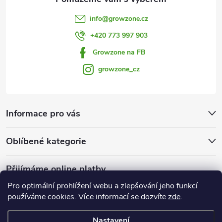
v
info
@
growzone.cz
ý
+420 773 997 903
p
Growzone na FB
i
growzone_cz
s
u
Informace pro vás
Oblíbené kategorie
Přijímáme online platby
Pro optimální prohlížení webu a zlepšování jeho funkcí
používáme cookies. Více informací se dozvíte
zde
.
Nastavení