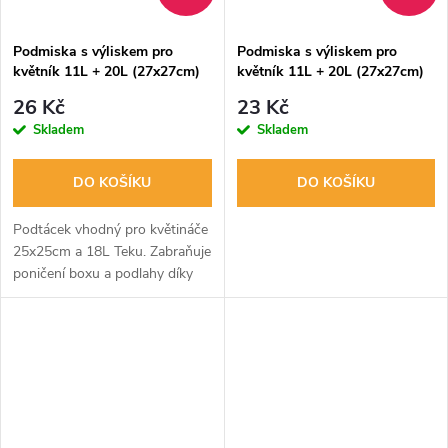
ů
ů
Podmiska s výliskem pro
Podmiska s výliskem pro
květník 11L + 20L (27x27cm)
květník 11L + 20L (27x27cm)
ČERNÁ
BÍLÁ
26 Kč
23 Kč
Skladem
Skladem
DO KOŠÍKU
DO KOŠÍKU
Podtácek vhodný pro květináče
25x25cm a 18L Teku. Zabraňuje
poničení boxu a podlahy díky
odkapávání vody. Chrání před
plísní a špínou.