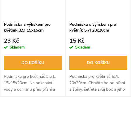
Podmiska s výliskem pro
Podmiska s výliskem pro
květník 3,5l 15x15cm
květník 5,7l 20x20cm
23 Kč
15 Kč
Skladem
Skladem
DO KOŠÍKU
DO KOŠÍKU
Podmiska pro květináč 3,5 L,
Podmiska pro květináč 5,7L
15x15x20cm. Na odkapání
20x20cm. Chraňte ho od plísní
vody a ochranu před plísní a
a špíny, šetřete svůj box a jeho
špínou. Uchrání box a podlahu
podlahu při odkapání
před poničením.
přebytečné vody.
O
v