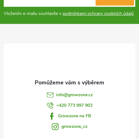
c
p
í
Vložením e-mailu souhlasíte s
podmínkami ochrany osobních údajů
p
a
r
t
v
í
k
y
v
info
@
growzone.cz
ý
+420 773 997 903
p
Growzone na FB
i
growzone_cz
s