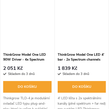
pokročilá 5' LED světelná lišta,
pokročilá 4' LED světelná lišta,
která obsahuje čtyři...
která obsahuje čtyři...
ThinkGrow Model One LED
ThinkGrow Model One LED 4'
90W Driver - 4x Spectrum
bar - 2x Spectrum channels
Control Channels (TLD-4)
(Full Spectrum+Far Red) (FR-
2 051 Kč
1 839 Kč
1)
Skladem do 3 dnů
Skladem do 3 dnů
DO KOŠÍKU
DO KOŠÍKU
Thinkgrow TLD-4 je modulární
4' LED lišta s 2x spektrálními
ovladač LED typu plug-and-
kanály (plné spektrum + far red)
play, který je určen k ovládání
pro systém LED Thinkgrow