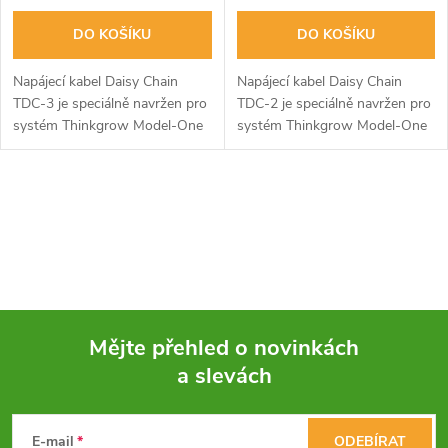
DO KOŠÍKU
DO KOŠÍKU
Napájecí kabel Daisy Chain
Napájecí kabel Daisy Chain
TDC-3 je speciálně navržen pro
TDC-2 je speciálně navržen pro
systém Thinkgrow Model-One
systém Thinkgrow Model-One
k propojení mezi ovladači LED.
a slouží k propojení mezi LED
Délka: 71 cm.
ovladači. Délka: 30 cm.
O
v
l
á
Mějte přehled o novinkách
d
a slevách
Z
a
á
E-mail
ODEBÍRAT