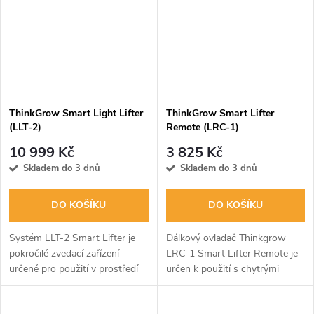
ThinkGrow Smart Light Lifter
ThinkGrow Smart Lifter
(LLT-2)
Remote (LRC-1)
10 999 Kč
3 825 Kč
Skladem do 3 dnů
Skladem do 3 dnů
DO KOŠÍKU
DO KOŠÍKU
Systém LLT-2 Smart Lifter je
Dálkový ovladač Thinkgrow
pokročilé zvedací zařízení
LRC-1 Smart Lifter Remote je
určené pro použití v prostředí
určen k použití s chytrými
pěstování rostlin.
zvedáky světla LLT-1. Jeho
funkce plug & play umožňuje