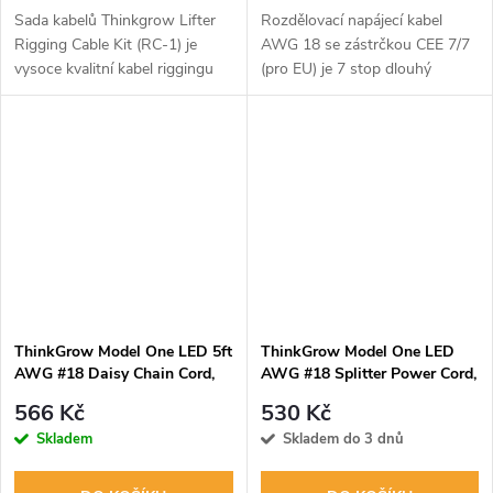
Sada kabelů Thinkgrow Lifter
Rozdělovací napájecí kabel
Rigging Cable Kit (RC-1) je
AWG 18 se zástrčkou CEE 7/7
vysoce kvalitní kabel riggingu
(pro EU) je 7 stop dlouhý
speciálně navržený pro použití
rozdělovací napájecí kabel pro
se systémem ThinkGrow Smart
systém Thinkgrow Model-One
Light Lifter.
a je dodáván s rozděleným
koncem,...
ThinkGrow Model One LED 5ft
ThinkGrow Model One LED
AWG #18 Daisy Chain Cord,
AWG #18 Splitter Power Cord,
propojovací kabel (TDC-4)
rozbočovací napájecí kabel
566 Kč
530 Kč
(TDC-1)
Skladem
Skladem do 3 dnů