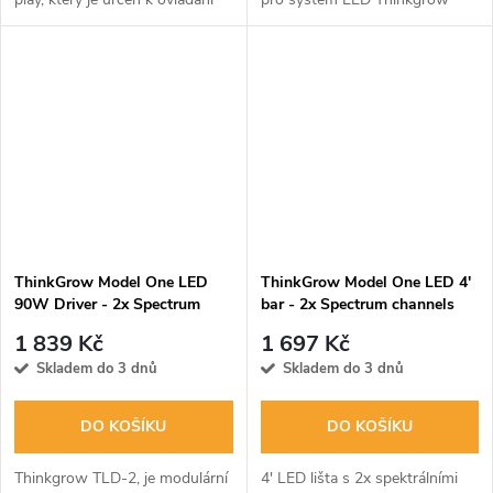
jedné 90wattové lišty LED. Lze
Model One, FR-1, je standardní
jej připojit k řídicí jednotce
4' LED světelná lišta, která
TrolMaster HCS nebo TCS.
obsahuje dva spektrální...
ThinkGrow Model One LED
ThinkGrow Model One LED 4'
90W Driver - 2x Spectrum
bar - 2x Spectrum channels
Control Channels (TLD-2)
(Full Spectrum+Deep Red)
1 839 Kč
1 697 Kč
(DR-1)
Skladem do 3 dnů
Skladem do 3 dnů
DO KOŠÍKU
DO KOŠÍKU
Thinkgrow TLD-2, je modulární
4' LED lišta s 2x spektrálními