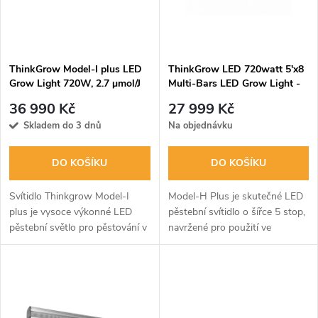
n
i
í
s
p
ThinkGrow Model-I plus LED
ThinkGrow LED 720watt 5'x8
Grow Light 720W, 2.7 μmol/J
Multi-Bars LED Grow Light -
p
(Model-H Plus 5')
r
36 990 Kč
27 999 Kč
r
Skladem do 3 dnů
Na objednávku
o
o
DO KOŠÍKU
DO KOŠÍKU
d
d
Svítidlo Thinkgrow Model-I
Model-H Plus je skutečné LED
u
plus je vysoce výkonné LED
pěstební svítidlo o šířce 5 stop,
pěstební světlo pro pěstování v
navržené pro použití ve
u
zahradnictví. Kompaktní
vnitřních pěstebních
k
konstrukce s vestavěným
místnostech s vysokými nároky
k
ovladačem vyvažuje
na PPFD, zejména pro
t
energetickou účinnost a...
vertikální...
t