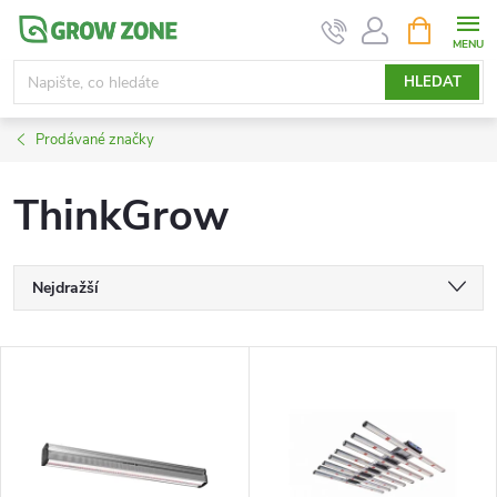
Přejít
NÁKUPNÍ
KOŠÍK
na
obsah
HLEDAT
Prodávané značky
ThinkGrow
Ř
Nejdražší
a
Nejlevnější
V
Nejprodávanější
z
ý
Abecedně
e
p