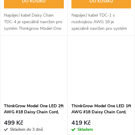
DO KOŠÍKU
DO KOŠÍKU
Napájecí kabel Daisy Chain
Napájecí kabel TDC-1 s
TDC-4 je speciálně navržen pro
rozdvojkou AWG 18 je
systém Thinkgrow Model-One
speciálně navržen pro systém
k propojení mezi ovladači LED.
Thinkgrow Model-One a je
Délka: 150 cm.
dodáván s rozdvojkou, která je
určena k připojení napájení a
řídicí jednotky na...
ThinkGrow Model One LED 2ft
ThinkGrow Model One LED 1ft
AWG #18 Daisy Chain Cord,
AWG #18 Daisy Chain Cord,
propojovací kabel (TDC-3)
propojovací kabel (TDC-2)
499 Kč
419 Kč
Skladem do 3 dnů
Skladem