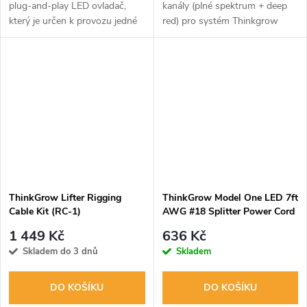
plug-and-play LED ovladač,
kanály (plné spektrum + deep
který je určen k provozu jedné
red) pro systém Thinkgrow
90wattové LED lišty. Lze jej
Model One , DR-1, je
připojit k řídicí jednotce
standardní 4' LED světelná lišta,
TrolMaster Hydro-X nebo Tent-
která je vybavena kanály
X
plného...
ThinkGrow Lifter Rigging
ThinkGrow Model One LED 7ft
Cable Kit (RC-1)
AWG #18 Splitter Power Cord
CEE 7/7 Plug, rozbočovací
1 449 Kč
636 Kč
napájecí kabel (TDC-240E)
Skladem do 3 dnů
Skladem
DO KOŠÍKU
DO KOŠÍKU