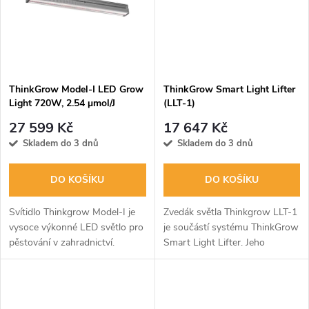
ů
ů
ThinkGrow Model-I LED Grow
ThinkGrow Smart Light Lifter
Light 720W, 2.54 μmol/J
(LLT-1)
27 599 Kč
17 647 Kč
Skladem do 3 dnů
Skladem do 3 dnů
DO KOŠÍKU
DO KOŠÍKU
Svítidlo Thinkgrow Model-I je
Zvedák světla Thinkgrow LLT-1
vysoce výkonné LED světlo pro
je součástí systému ThinkGrow
pěstování v zahradnictví.
Smart Light Lifter. Jeho
Kompaktní konstrukce s
špičkový synchronizovaný
vestavěným ovladačem
provoz s více zvedáky
vyvažuje energetickou účinnost
poskytuje uživatelům
a pracovní...
přizpůsobitelný,...