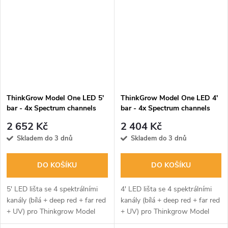
uživatelům snadno instalovat a
ovládat...
ThinkGrow Model One LED 5'
ThinkGrow Model One LED 4'
bar - 4x Spectrum channels
bar - 4x Spectrum channels
(White+Deep Red+Far
(White+Deep Red+Far
2 652 Kč
2 404 Kč
Red+UV) (TLB-2)
Red+UV) (TLB-1)
Skladem do 3 dnů
Skladem do 3 dnů
DO KOŠÍKU
DO KOŠÍKU
5' LED lišta se 4 spektrálními
4' LED lišta se 4 spektrálními
kanály (bílá + deep red + far red
kanály (bílá + deep red + far red
+ UV) pro Thinkgrow Model
+ UV) pro Thinkgrow Model
One LED System, TLB-2, je
One LED System, TLB-1, je