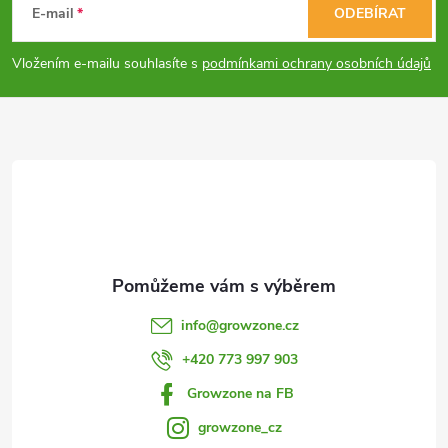
á
E-mail
ODEBÍRAT
p
Vložením e-mailu souhlasíte s
podmínkami ochrany osobních údajů
a
t
í
info
@
growzone.cz
+420 773 997 903
Growzone na FB
growzone_cz