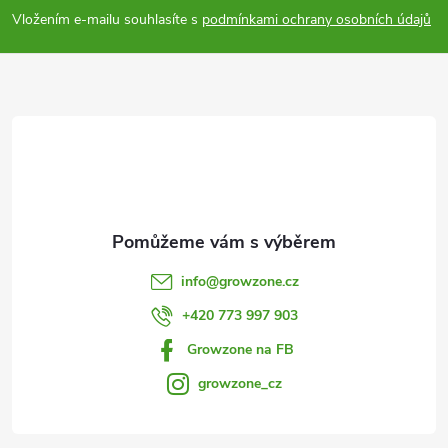
p
Vložením e-mailu souhlasíte s
podmínkami ochrany osobních údajů
a
t
í
info
@
growzone.cz
+420 773 997 903
Growzone na FB
growzone_cz