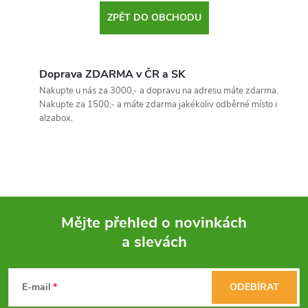
ZPĚT DO OBCHODU
Doprava ZDARMA v ČR a SK
Nakupte u nás za 3000,- a dopravu na adresu máte zdarma.
Nakupte za 1500,- a máte zdarma jakékoliv odběrné místo i
alzabox.
Mějte přehled o novinkách
a slevách
Z
á
E-mail
ODEBÍRAT