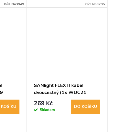
1x svítidlo SANlight FLEX II 25W,
Kód:
N43949
Kód:
N53705
1x svítidlo FLEX II 20W nebo 3x
svítidlo FLEX II 10W.
el
SANlight FLEX II kabel
19
dvoucestný (1x WDC21
mice)
samec/2x WDC19 samice)
269 Kč
 KOŠÍKU
DO KOŠÍKU
Skladem