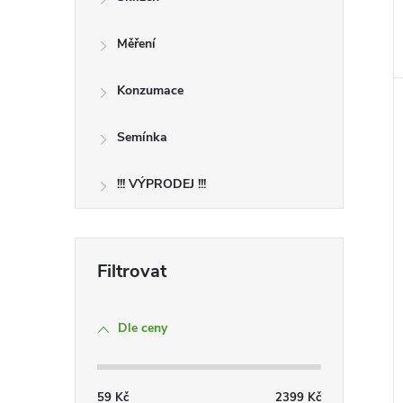
Měření
Konzumace
Semínka
!!! VÝPRODEJ !!!
Dle ceny
59
Kč
2399
Kč