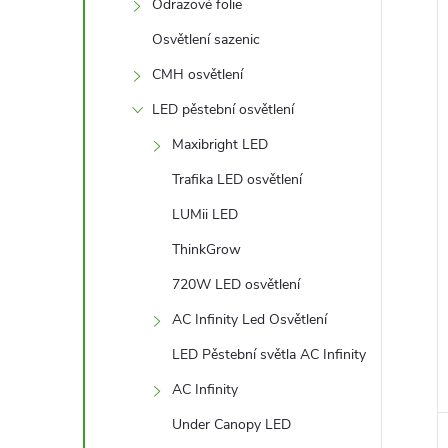
l
Odrazové folie
Osvětlení sazenic
í
CMH osvětlení
i
LED pěstební osvětlení
Maxibright LED
Trafika LED osvětlení
LUMii LED
ThinkGrow
720W LED osvětlení
AC Infinity Led Osvětlení
LED Pěstební světla AC Infinity
AC Infinity
Under Canopy LED