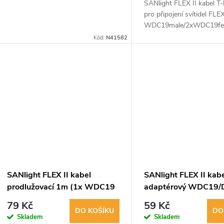
SANlight FLEX II kabel T
pro připojení svítidel FLEX
WDC19male/2xWDC19fe
Ideální pro propojení LED 
Kód:
N41582
SANlight FLEX II kabel
SANlight FLEX II kab
prodlužovací 1m (1x WDC19
adaptérový WDC19/
samec/1x WDC19 samice)
79 Kč
59 Kč
DO KOŠÍKU
DO
Skladem
Skladem