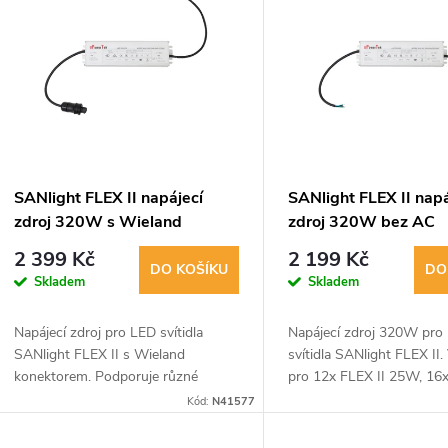
ý
n
p
p
s
r
p
SANlight FLEX II napájecí
SANlight FLEX II napá
o
zdroj 320W s Wieland
zdroj 320W bez AC
r
konektorem
konektoru
2 399 Kč
2 199 Kč
d
DO KOŠÍKU
DO
Skladem
Skladem
o
u
Napájecí zdroj pro LED svítidla
Napájecí zdroj 320W pro
d
SANlight FLEX II s Wieland
svítidla SANlight FLEX II
k
konektorem. Podporuje různé
pro 12x FLEX II 25W, 16x
u
kombinace svítidel a má příkon
20W nebo 32x FLEX II 1
Kód:
N41577
t
320W. Typové označení: BLD-320-
Rozměry: 251x67x33 mm
V048-NNS.