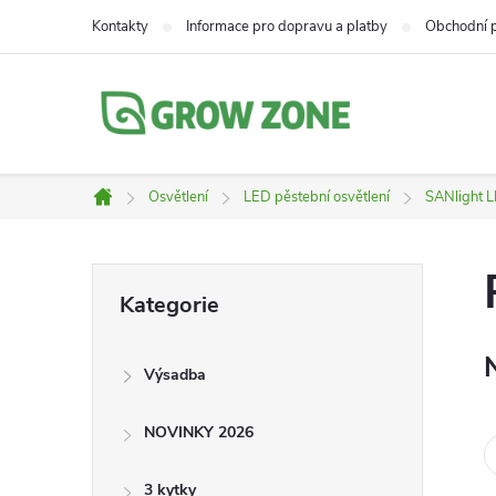
Přejít
Kontakty
Informace pro dopravu a platby
Obchodní 
na
obsah
Osvětlení
LED pěstební osvětlení
SANlight 
Domů
P
Přeskočit
Kategorie
kategorie
o
Výsadba
s
NOVINKY 2026
t
3 kytky