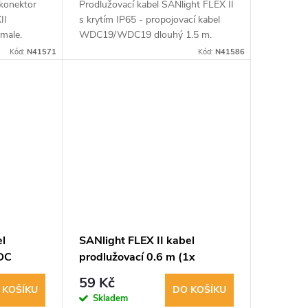
-konektor
Prodlužovací kabel SANlight FLEX II
II
s krytím IP65 - propojovací kabel
male.
WDC19/WDC19 dlouhý 1.5 m.
svítidel.
Ideální pro prodloužení výstupního
Kód:
N41571
Kód:
N41586
kabelu.
el
SANlight FLEX II kabel
DC
prodlužovací 0.6 m (1x
WDC19 samec/1x WDC19
59 Kč
samice)
 KOŠÍKU
DO KOŠÍKU
Skladem