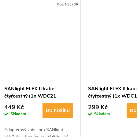
2x svítidlo SANlight FLEX II 25W,
Kód:
N53706
3x svítidlo FLEX II 20W nebo 6x
svítidlo FLEX II 10W.
SANlight FLEX II kabel
SANlight FLEX II kab
čtyřcestný (1x WDC21
čtyřcestný (1x WDC
samec/4x WDC19 samice)
samec/4x WDC19 sa
449 Kč
299 Kč
DO KOŠÍKU
DO
Skladem
Skladem
Adaptérový kabel pro SANlight
FLEX II s stupněm krytí IP65 a DC