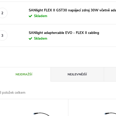
SANlight FLEX II GST30 napájecí zdroj 30W včetně ad
Skladem
SANlight adaptercable EVO - FLEX II cabling
Skladem
Ř
NEJDRAŽŠÍ
NEJLEVNĚJŠÍ
a
8
položek celkem
z
V
e