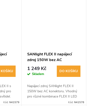
jecí
SANlight FLEX II napájecí
zdroj 150W bez AC
konektoru
1 249 Kč
 KOŠÍKU
DO KOŠÍKU
Skladem
LEX II s
Napájecí zdroj SANlight FLEX II
dný pro
150W bez AC konektoru. Vhodný
vítidel.
pro různé kombinace FLEX II LED
42x67x33
svítidel. Rozměry: 188x67x33 mm.
Kód:
N41579
Kód:
N41578