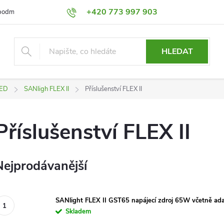
+420 773 997 903
podmínky
Výměna a Vrácení
Podmínky ochrany osobních údajů
HLEDAT
LED
SANligh FLEX II
Příslušenství FLEX II
Příslušenství FLEX II
Nejprodávanější
SANlight FLEX II GST65 napájecí zdroj 65W včetně ad
Skladem