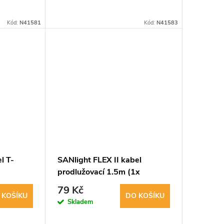
Kód:
N41581
Kód:
N41583
l T-
SANlight FLEX II kabel
9
prodlužovací 1.5m (1x
mice)
WDC19 samec/1x WDC19
79 Kč
samice)
 KOŠÍKU
DO KOŠÍKU
Skladem