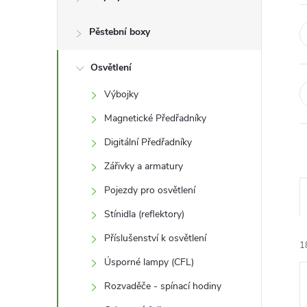
r
a
Pěstební boxy
n
Osvětlení
Výbojky
n
Magnetické Předřadníky
í
Digitální Předřadníky
Zářivky a armatury
p
Pojezdy pro osvětlení
a
Stínidla (reflektory)
n
Příslušenství k osvětlení
1
Úsporné lampy (CFL)
e
Rozvaděče - spínací hodiny