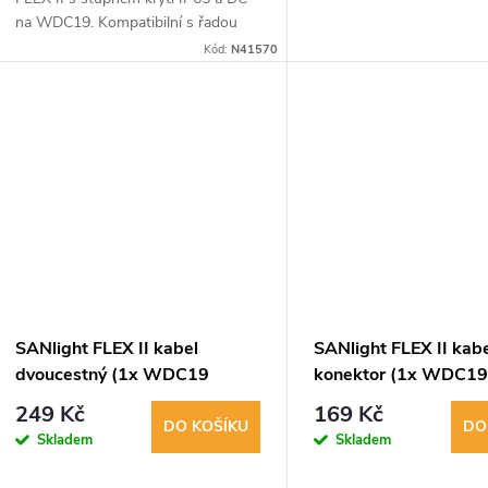
na WDC19. Kompatibilní s řadou
SANlight FLEX II.
Kód:
N41570
SANlight FLEX II kabel
SANlight FLEX II kabe
dvoucestný (1x WDC19
konektor (1x WDC1
samec/2x WDC19 samice)
samec/2x WDC19 sa
249 Kč
169 Kč
DO KOŠÍKU
DO
Skladem
Skladem