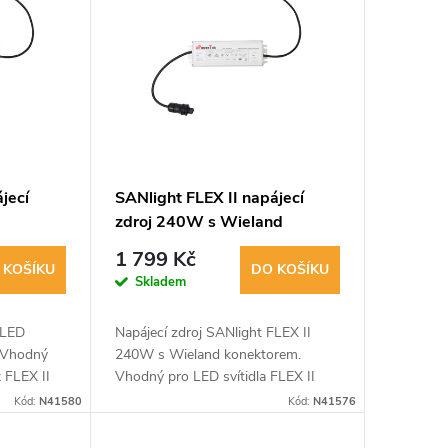
jecí
SANlight FLEX II napájecí
zdroj 240W s Wieland
konektorem
1 799 Kč
 KOŠÍKU
DO KOŠÍKU
Skladem
 LED
Napájecí zdroj SANlight FLEX II
. Vhodný
240W s Wieland konektorem.
 FLEX II
Vhodný pro LED svítidla FLEX II
0W.
25W/20W/10W. Rozměry
Kód:
N41580
Kód:
N41576
.
242x67x33 mm. Typové označení
BLD-240-V048-NNS.