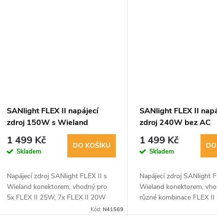
k
ů
t
ů
SANlight FLEX II napájecí
SANlight FLEX II napá
zdroj 150W s Wieland
zdroj 240W bez AC
konektorem
konektoru
1 499 Kč
1 499 Kč
DO KOŠÍKU
DO
Skladem
Skladem
Napájecí zdroj SANlight FLEX II s
Napájecí zdroj SANlight F
Wieland konektorem, vhodný pro
Wieland konektorem, vho
5x FLEX II 25W, 7x FLEX II 20W
různé kombinace FLEX II s
nebo 15x FLEX II 10W. Příkon
Příkon 240W, rozměry 2
Kód:
N41569