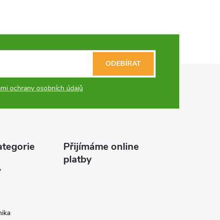
ODEBÍRAT
mi ochrany osobních údajů
ategorie
Přijímáme online
platby
y
ika