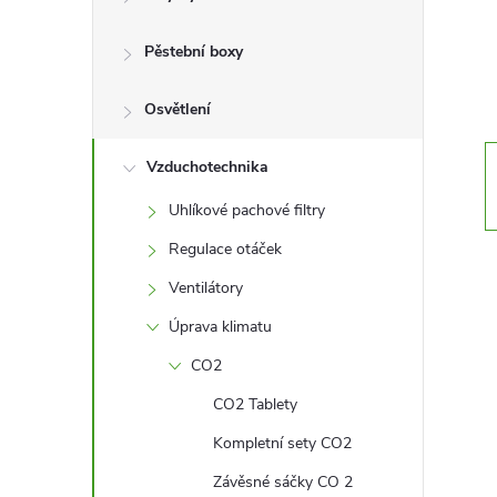
r
a
Pěstební boxy
n
Osvětlení
n
Vzduchotechnika
Uhlíkové pachové filtry
í
Regulace otáček
p
Ventilátory
Úprava klimatu
a
CO2
n
CO2 Tablety
e
Kompletní sety CO2
Závěsné sáčky CO 2