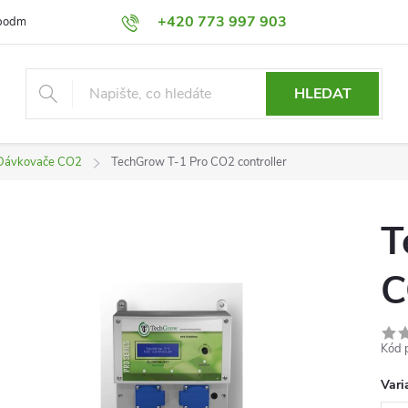
+420 773 997 903
podmínky
Výměna a Vrácení
Podmínky ochrany osobních údajů
HLEDAT
Dávkovače CO2
TechGrow T-1 Pro CO2 controller
T
C
Kód 
Vari