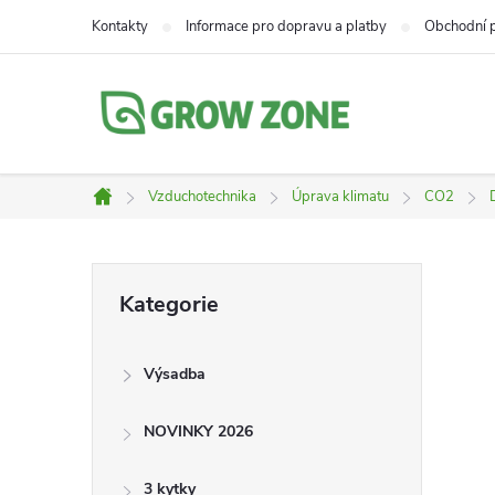
Přejít
Kontakty
Informace pro dopravu a platby
Obchodní 
na
obsah
Vzduchotechnika
Úprava klimatu
CO2
Domů
P
Přeskočit
Kategorie
kategorie
o
Výsadba
s
NOVINKY 2026
t
3 kytky