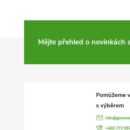
Z
Mějte přehled o novinkách
á
p
a
t
í
info
@
growzo
+420 773 99