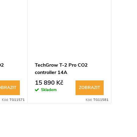
O2
TechGrow T-2 Pro CO2
TechGro
controller 14A
sonda
15 890 Kč
249
od
OBRAZIT
ZOBRAZIT
Skladem
Sklad
Kód:
TG11571
Kód:
TG11581