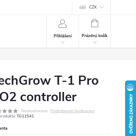
CZK
NÁKUPNÍ
KOŠÍK
Prázdný košík
Přihlášení
echGrow T-1 Pro
O2 controller
Podrobnosti hodnocení
Neohodnoceno
produktu:
TG11541
anta