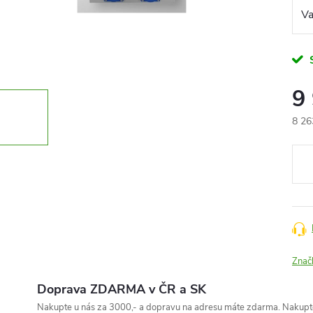
9
8 26
Měr
cena
Znač
Doprava ZDARMA v ČR a SK
Nakupte u nás za 3000,- a dopravu na adresu máte zdarma. Nakupte