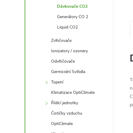
l
Dávkovače CO2
Generátory CO 2
Liquid CO2
Zvlhčovače
Ionizatory / ozonery
Odvlhčovače
Germicidní Svítidla
T
Topení
n
Klimatizace OptiClimate
C
Řídící jednotky
p
Čističky vzduchu
OptiClimate