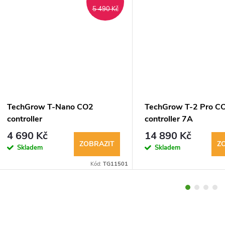
5 490 Kč
TechGrow T-Nano CO2
TechGrow T-2 Pro C
controller
controller 7A
4 690 Kč
14 890 Kč
ZOBRAZIT
Z
Skladem
Skladem
Kód:
TG11501