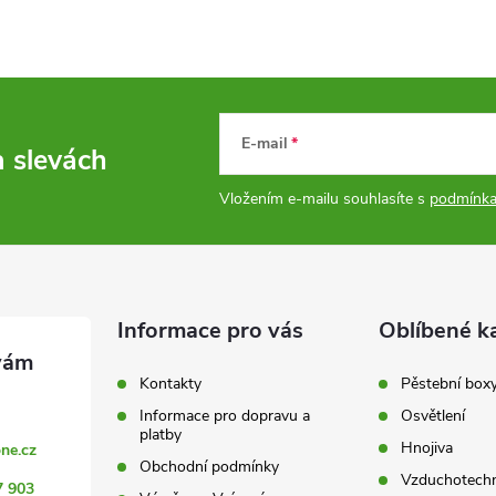
E-mail
a slevách
Vložením e-mailu souhlasíte s
podmínka
Informace pro vás
Oblíbené k
Kontakty
Pěstební box
Informace pro dopravu a
Osvětlení
platby
Hnojiva
ne.cz
Obchodní podmínky
Vzduchotechn
7 903